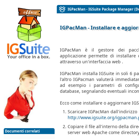
IGPacMan - IGSuite Package Manager (
IGPacMan - Installare e aggior
IGPacMan è il gestore dei pacch
applicazione permette di installare 
attraverso un'interfaccia web .
IGPacMan installa IGSuite in soli 6 p
l'altro IGPacman valuterà immediatam
ad esempio i parametri di config
database, segnalando eventuali inco
Ecco come installare o aggiornare IG
Scaricare IGPacMan dall'indirizzo
http://www.igsuite.org/igpacman.
Copiare il file all'interno della di
Documenti correlati
server web Apache come directory 