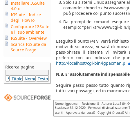
Solo su sistemi Linux assegnare al
Installare IGSuite
comando: chmod +x /srv/www/cgi-bi
4.0.x
può procedere col punto successi
IGSuite - Indice
degli HowTo
Dal prompt dei comandi eseguire I
Configurare IGSuite
esempio: "perl /srv/www/cgi-bin/i
e il suo ambiente
IGSuite - Overview
Eseguito il punto (4) vi verrà richies
Scarica IGSuite da
motivi di sicurezza, vi sarà di nuovo
Source Forge
pass-phrase il sistema vi inviterà
preferito con un indirizzo che pun
http://localhost/cgi-bin/igpacman.pl
Ricerca pagine
N.B. E' assolutamente indispensabile 
Seguire passo passo tutto quanto ri
tutti i vari passaggi, ed in mancanza d
Nome: igpacman - Revisione: 8 - Autore: LucaS (04.04
Scadenza: 31.12.2020 - Permessi di visualizzazione: Tu
utenti - Approvata da: LucaS - Copyright © LucaS All 