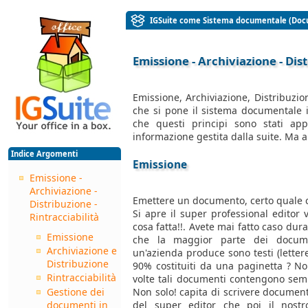
IGSuite come Sistema documentale (Doc
Emissione - Archiviazione - Dist
Emissione, Archiviazione, Distribuzion
che si pone il sistema documentale 
che questi principi sono stati ap
informazione gestita dalla suite. Ma 
Indice Argomenti
Emissione
Emissione -
Archiviazione -
Emettere un documento, certo quale c
Distribuzione -
Si apre il super professional editor
Rintracciabilità
cosa fatta!!. Avete mai fatto caso dura
Emissione
che la maggior parte dei docume
Archiviazione e
un'azienda produce sono testi (lettere,
Distribuzione
90% costituiti da una paginetta ? Non
Rintracciabilità
volte tali documenti contengono semp
Gestione dei
Non solo! capita di scrivere document
documenti in
del super editor che poi il nostro